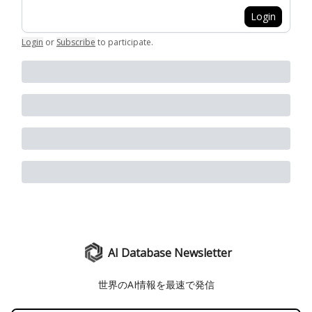
Login
Login
or
Subscribe
to participate
.
AI Database Newsletter
世界のAI情報を最速で発信