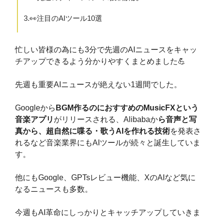
3.👀注目のAIツール10選
忙しい皆様の為にも3分で先週のAIニュースをキャッ
チアップできるよう分かりやすくまとめました💪
先週も重要AIニュースが絶えない1週間でした。
Googleから
BGM作るのにおすすめのMusicFXという
音楽アプリ
がリリースされる、Alibabaか
ら音声と写
真から、超自然に喋る・歌うAIを作れる技術
を発表さ
れるなど音楽業界にもAIツールが続々と誕生していま
す。
他にもGoogle、GPTsレビュー機能、XのAIなど気に
なるニュースも多数。
今週もAI革命にしっかりとキャッチアップしていきま