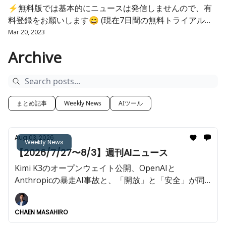
⚡️無料版では基本的にニュースは発信しませんので、有
料登録をお願いします😄 (現在7日間の無料トライアルあ
り)
Mar 20, 2023
Archive
まとめ記事
Weekly News
AIツール
Aug 03, 2026
Weekly News
【2026/7/27〜8/3】週刊AIニュース
Kimi K3のオープンウェイト公開、OpenAIと
Anthropicの暴走AI事故と、「開放」と「安全」が同
じ週に来ました。
CHAEN MASAHIRO