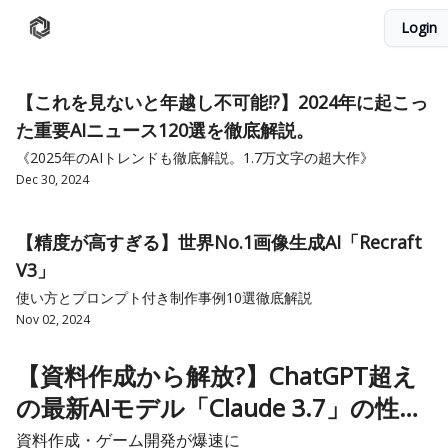
Login
AI Database
Twitter
有料ニュースレターはこちら
【これを見ないと年越し不可能!?】2024年に起こっ
た重要AIニュース120選を徹底解説。
《2025年のAIトレンドも徹底解説。1.7万文字の超大作》
Dec 30, 2024
【精度が高すぎる】世界No.1画像生成AI「Recraft
V3」
使い方とプロンプト付き制作事例10選徹底解説
Nov 02, 2024
【資料作成から解放?】ChatGPT超え
の最新AIモデル「Claude 3.7」の性能
が半端ない。使い方と活用事例5選を
資料作成・ゲーム開発が爆速に