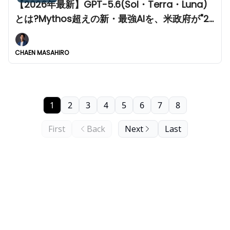
【2026年最新】GPT-5.6(Sol・Terra・Luna)
とは?Mythos超えの新・最強AIを、米政府が"20
社限定"に封じた理由を完全解説
CHAEN MASAHIRO
1
2
3
4
5
6
7
8
First
Back
Next
Last