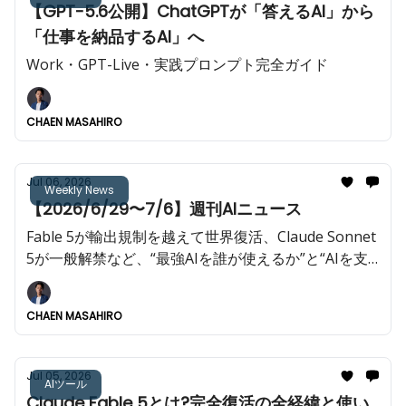
【GPT-5.6公開】ChatGPTが「答えるAI」から
「仕事を納品するAI」へ
Work・GPT-Live・実践プロンプト完全ガイド
CHAEN MASAHIRO
Jul 06, 2026
Weekly News
【2026/6/29〜7/6】週刊AIニュース
Fable 5が輸出規制を越えて世界復活、Claude Sonnet
5が一般解禁など、“最強AIを誰が使えるか”と“AIを支
える半導体・制作基盤を誰が握るか”が同時に動いた1
週間!!️
CHAEN MASAHIRO
Jul 05, 2026
AIツール
Claude Fable 5とは?完全復活の全経緯と使い