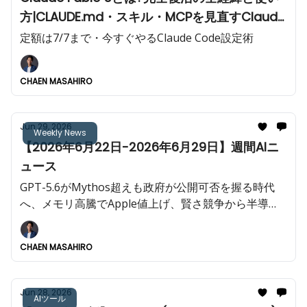
方|CLAUDE.md・スキル・MCPを見直すClaude
Code健康診断プロンプト【7/7まで無料】
定額は7/7まで・今すぐやるClaude Code設定術
CHAEN MASAHIRO
Jun 29, 2026
Weekly News
【2026年6月22日-2026年6月29日】週間AIニ
ュース
GPT-5.6がMythos超えも政府が公開可否を握る時代
へ、メモリ高騰でApple値上げ、賢さ競争から半導
体・主権・組織の総力戦へ移った1週間!!️
CHAEN MASAHIRO
Jun 28, 2026
AIツール