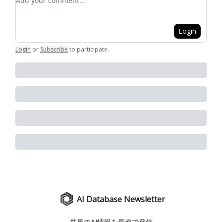
Login
Login
or
Subscribe
to participate
.
AI Database Newsletter
世界のAI情報を最速で発信