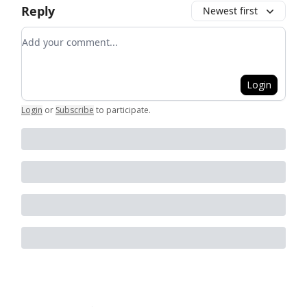
Reply
Newest first
Add your comment
Login
Login
or
Subscribe
to participate
.