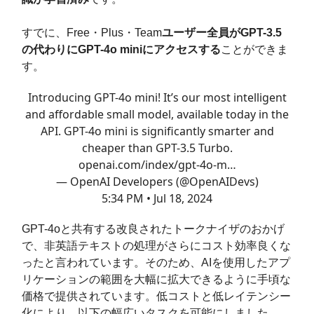
すでに、Free・Plus・Team
ユーザー全員がGPT-3.5
の代わりにGPT-4o miniにアクセスする
ことができま
す。
Introducing GPT-4o mini! It’s our most intelligent
and affordable small model, available today in the
API. GPT-4o mini is significantly smarter and
cheaper than GPT-3.5 Turbo.
openai.com/index/gpt-4o-m…
— OpenAI Developers (@OpenAIDevs)
5:34 PM • Jul 18, 2024
GPT-4oと共有する改良されたトークナイザのおかげ
で、非英語テキストの処理がさらにコスト効率良くな
ったと言われています。そのため、AIを使用したアプ
リケーションの範囲を大幅に拡大できるように手頃な
価格で提供されています。低コストと低レイテンシー
化により、以下の幅広いタスクを可能にしました。