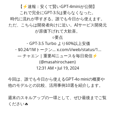
【⚡️速報：安くて賢いGPT-4miniが公開】
これで完全にGPT-3.5は要らなくなった。
時代に流れが早すぎる。誰でも今日から使えます。
ただ、こちらは開発者向けに近い。AIサービス開発元
が原価下げれて大歓喜。
○要点
・GPT-3.5 Turbo より60%以上安価
・$0.24/1Mトークン…
x.com/i/web/status/1…
— チャエン | 重要AIニュースを毎日発信⚡️
(@masahirochaen)
12:31 AM • Jul 19, 2024
今回は、誰でも今日から使えるGPT-4o miniの概要や
他のモデルとの比較、活用事例10選を紹介します。
週末のスキルアップの一環として、ぜひ最後までご覧
ください🔥