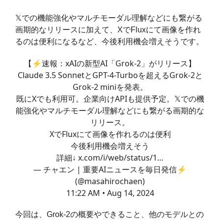
𝕏での機能強化やマルチモーダル理解などにも繋がる
画期的なリリースに加えて、XでFluxにて画像を作れ
るのは便利になるなど、今後利用機会増えそうです。
【⚡️速報：xAIの新型AI「Grok-2」がリリース】
Claude 3.5 SonnetとGPT-4-Turboを超えるGrok-2と
Grok-2 miniを発表。
既にXでも利用可。企業向けAPIも提供予定。𝕏での機
能強化やマルチモーダル理解などにも繋がる画期的な
リリース。
XでFluxにて画像を作れるのは便利
今後利用機会増えそう
詳細↓
x.com/i/web/status/1…
— チャエン | 重要AIニュースを毎日発信⚡️
(@masahirochaen)
11:22 AM • Aug 14, 2024
今回は、Grok-2の概要やできること、他のモデルとの