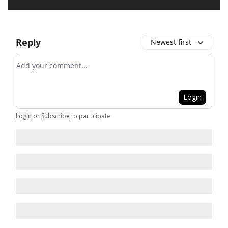
Reply
Newest first
Add your comment
Login
Login
or
Subscribe
to participate
.