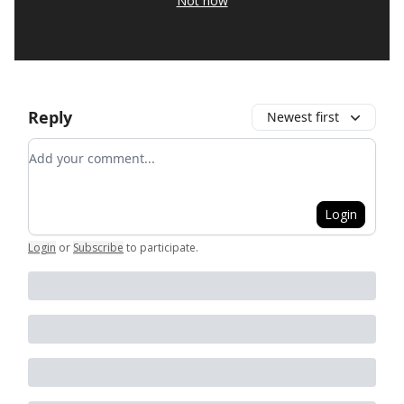
Not now
Reply
Newest first
Add your comment
Login
Login
or
Subscribe
to participate
.