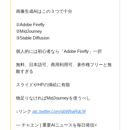
画像生成AIはこの３つで十分
①Adobe Firefly
②MidJourney
③Stable Diffusion
個人的には初心者なら「Adobe Firefly」一択
無料、日本語可、商用利用可、著作権フリーと無
敵すぎる
スライドやHPの挿絵に有能
物足りなければMidJourneyを使うべし
↓リンク
pic.twitter.com/gbWhaRdc9I
— チャエン | 重要AIニュースを毎日発信⚡️