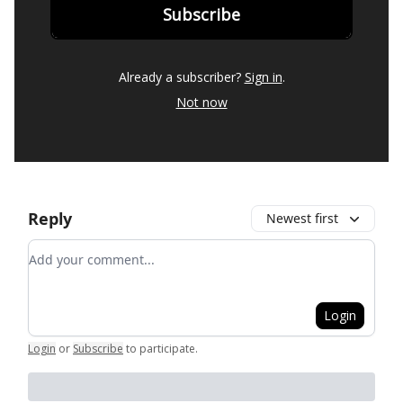
Already a subscriber?
Sign in
.
Not now
Reply
Newest first
Add your comment
Login
Login
or
Subscribe
to participate
.