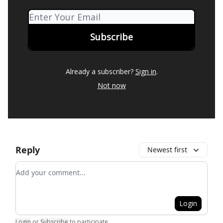
Already a subscriber?
Sign in
.
Not now
Reply
Newest first
Add your comment
Login
Login
or
Subscribe
to participate
.