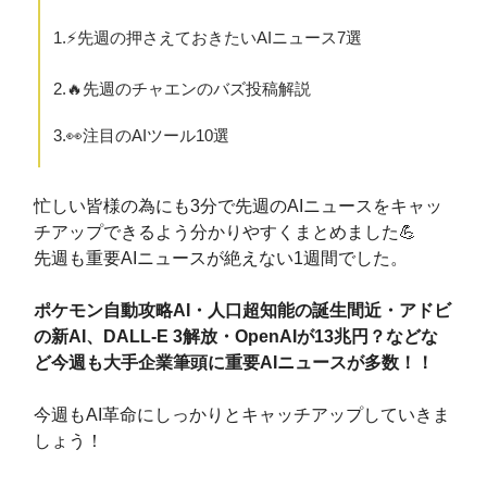
1.⚡️先週の押さえておきたいAIニュース7選
2.🔥先週のチャエンのバズ投稿解説
3.👀注目のAIツール10選
忙しい皆様の為にも3分で先週のAIニュースをキャッ
チアップできるよう分かりやすくまとめました💪
先週も重要AIニュースが絶えない1週間でした。
ポケモン自動攻略AI・人口超知能の誕生間近・アドビ
の新AI、DALL-E 3解放・OpenAIが13兆円？などな
ど今週も大手企業筆頭に重要AIニュースが多数！！
今週もAI革命にしっかりとキャッチアップしていきま
しょう！