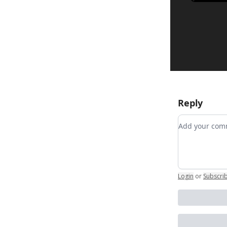
Reply
Add your c
Login
or
Subscri