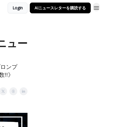
Login
AIニュースレターを購読する
Iニュー
゚ロンプ
!!》