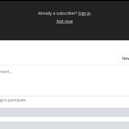
Already a subscriber?
Sign in
.
Not now
New
omment
be
to participate
.