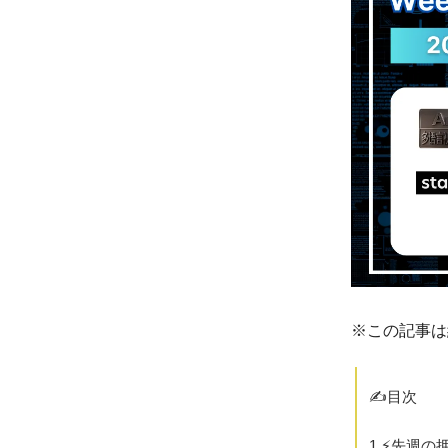
※この記事は
✍️目次
1.⚡️先週