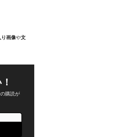
入り画像
や
文
い！
erの購読が