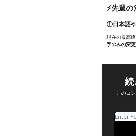
⚡️先週
①日本語や
現在の最高峰の画
字のみの変更
続
このコンテ