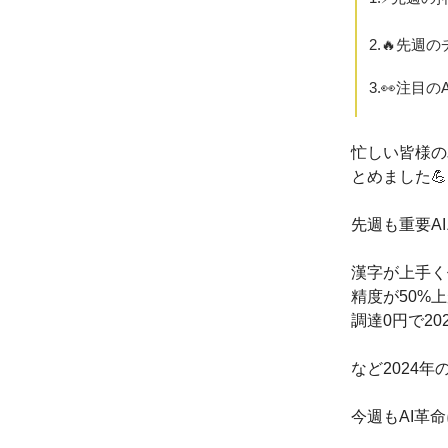
2.🔥先週
3.👀注目の
忙しい皆様の
とめました💪
先週も重要A
漢字が上手く作
精度が50%
調達0円で202
など2024
今週もAI革