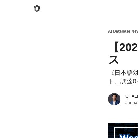
AI Database
Twitter
有料ニュースレターはこち
AI Database New
【20
ス
《日本語対応
ト、調達0円
CHAE
Janua