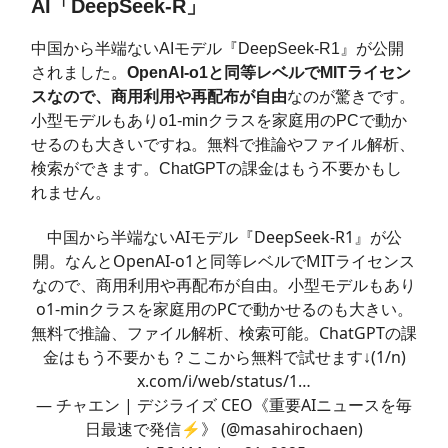
AI「DeepSeek-R」
中国から半端ないAIモデル『DeepSeek-R1』が公開
されました。
OpenAI-o1と同等レベルでMITライセン
スなので、商用利用や再配布が自由
なのが驚きです。
小型モデルもありo1-minクラスを家庭用のPCで動か
せるのも大きいですね。無料で推論やファイル解析、
検索ができます。ChatGPTの課金はもう不要かもし
れません。
中国から半端ないAIモデル『DeepSeek-R1』が公
開。なんとOpenAI-o1と同等レベルでMITライセンス
なので、商用利用や再配布が自由。小型モデルもあり
o1-minクラスを家庭用のPCで動かせるのも大きい。
無料で推論、ファイル解析、検索可能。ChatGPTの課
金はもう不要かも？ここから無料で試せます↓(1/n)
x.com/i/web/status/1…
— チャエン | デジライズ CEO《重要AIニュースを毎
日最速で発信⚡️》 (@masahirochaen)