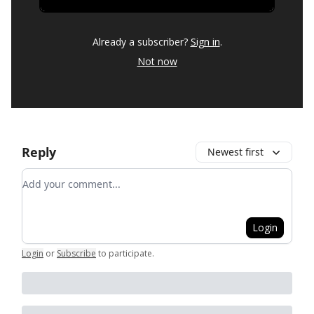
Already a subscriber?
Sign in
.
Not now
Reply
Newest first
Add your comment
Login
Login
or
Subscribe
to participate
.