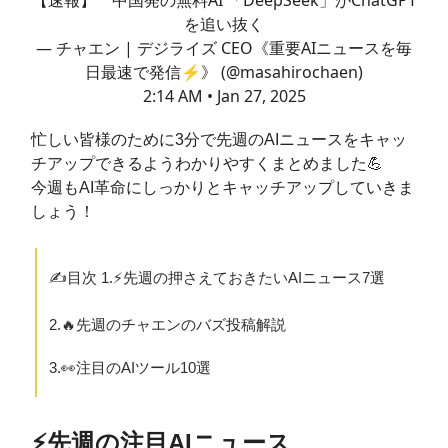
【速報】 中国発の無料AI 「DeepSeek」がChatGPT
を追い抜く
— チャエン | デジライズ CEO《重要AIニュースを毎
日最速で発信⚡️》 (@masahirochaen)
2:14 AM • Jan 27, 2025
忙しい皆様のために3分で先週のAIニュースをキャッ
チアップできるようわかりやすくまとめました💪
今週もAI革命にしっかりとキャッチアップしていきま
しょう！
✍️目次 1.⚡️先週の押さえておきたいAIニュース7選
2.🔥先週のチャエンのバズ投稿解説
3.👀注目のAIツール10選
⚡️先週の注目AIニュース