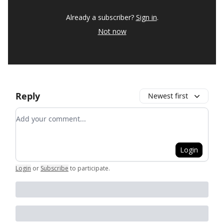
Already a subscriber?
Sign in
.
Not now
Reply
Newest first
Add your comment
Login
Login
or
Subscribe
to participate
.