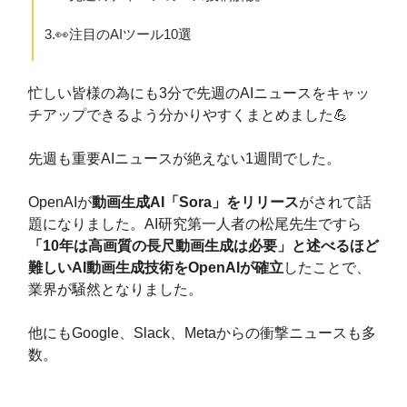
3.👀注目のAIツール10選
忙しい皆様の為にも3分で先週のAIニュースをキャッ
チアップできるよう分かりやすくまとめました💪
先週も重要AIニュースが絶えない1週間でした。
OpenAIが
動画生成AI「Sora」をリリース
がされて話
題になりました。AI研究第一人者の松尾先生ですら
「10年は高画質の長尺動画生成は必要」と述べるほど
難しいAI動画生成技術をOpenAIが確立
したことで、
業界が騒然となりました。
他にもGoogle、Slack、Metaからの衝撃ニュースも多
数。