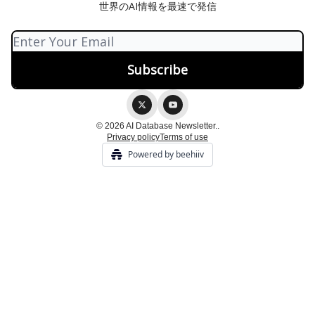
世界のAI情報を最速で発信
© 2026 AI Database Newsletter..
Privacy policy
Terms of use
Powered by beehiiv