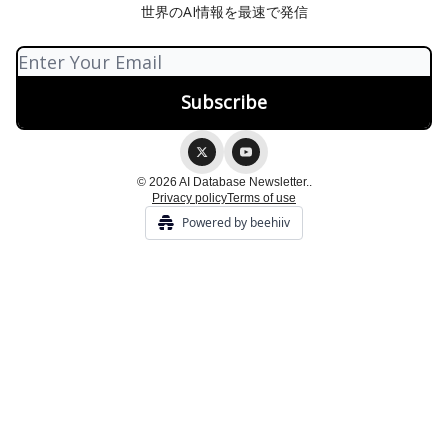
世界のAI情報を最速で発信
© 2026 AI Database Newsletter..
Privacy policy
Terms of use
Powered by beehiiv