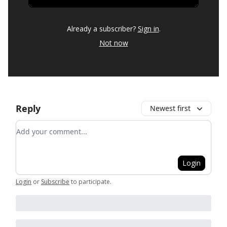
Already a subscriber?
Sign in
.
Not now
Reply
Newest first
Add your comment
Login
Login
or
Subscribe
to participate
.