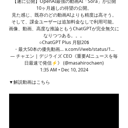
【遂に公開】OpenAI最強の動画AI「Sora」が公開
10ヶ月越しの待望の公開。
見た感じ、既存のどの動画AIよりも精度は高そう。
そして、課金ユーザーは追加料金なしで利用可能。
画像、動画、高度な推論ともうChatGPTが完全無欠に
なりつつある。。。
○ChatGPT Plus 月額20$
・最大50本の優先動画…
x.com/i/web/status/1…
— チャエン | デジライズ CEO《重要AIニュースを毎
日最速で発信⚡️》 (@masahirochaen)
1:35 AM • Dec 10, 2024
▼解説動画はこちら