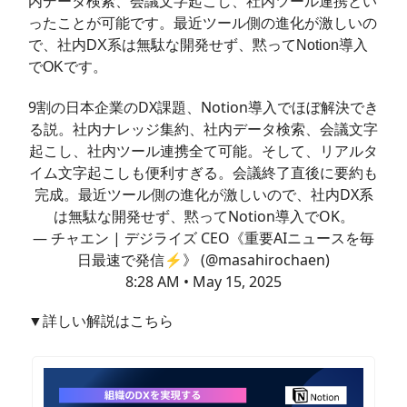
内データ検索、会議文字起こし、社内ツール連携とい
ったことが可能です。最近ツール側の進化が激しいの
で、社内DX系は無駄な開発せず、黙ってNotion導入
でOKです。
9割の日本企業のDX課題、Notion導入でほぼ解決でき
る説。社内ナレッジ集約、社内データ検索、会議文字
起こし、社内ツール連携全て可能。そして、リアルタ
イム文字起こしも便利すぎる。会議終了直後に要約も
完成。最近ツール側の進化が激しいので、社内DX系
は無駄な開発せず、黙ってNotion導入でOK。
— チャエン | デジライズ CEO《重要AIニュースを毎
日最速で発信⚡️》 (@masahirochaen)
8:28 AM • May 15, 2025
▼詳しい解説はこちら