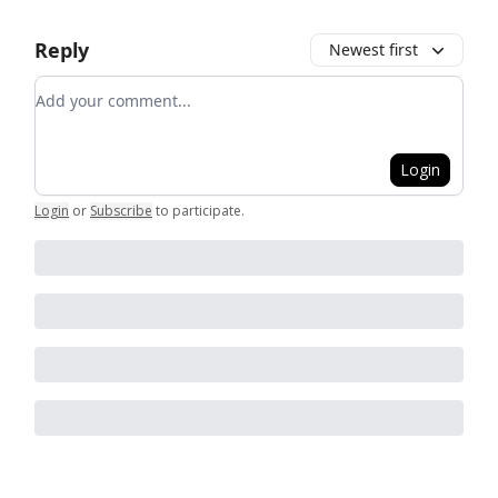
Reply
Newest first
Add your comment
Login
Login
or
Subscribe
to participate
.