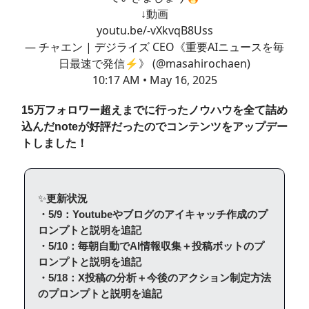
↓動画
youtu.be/-vXkvqB8Uss
— チャエン | デジライズ CEO《重要AIニュースを毎
日最速で発信⚡️》 (@masahirochaen)
10:17 AM • May 16, 2025
15万フォロワー超えまでに行ったノウハウを全て詰め
込んだnoteが好評だったのでコンテンツをアップデー
トしました！
✨
更新状況
・5/9：Youtubeやブログのアイキャッチ作成のプ
ロンプトと説明を追記
・5/10：毎朝自動でAI情報収集＋投稿ボットのプ
ロンプトと説明を追記
・5/18：X投稿の分析＋今後のアクション制定方法
のプロンプトと説明を追記