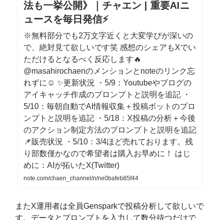
法も一挙公開》｜チャエン | 重要AIニ
ュースを毎日発信⚡️
※無料部分でも2万文字近くと大変学びが深いの
で、絶対見て欲しいです笑 感想のシェアもXでい
ただけるとなるべく反応します🔥
@masahirochaenのメンションとnoteのリンク忘
れずに☺️ ✨更新状況 ・5/9：Youtubeやブログの
アイキャッチ作成のプロンプトと説明を追記 ・
5/10：毎朝自動でAI情報収集＋投稿ボットのプロ
ンプトと説明を追記 ・5/18：X投稿の分析＋今後
のアクション制定方法のプロンプトと説明を追記
📌販売状況 ・5/10：3/4ほど売れております。残
り部数僅かなので希望者は購入お早めに！ はじ
めに：AIが拓いたX(Twitter)
note.com/chaen_channel/n/ne0bafeb85f44
またX運用者は全員Gensparkで投稿分析して欲しいで
す。データとプロンプトを入力して数分待つだけで、