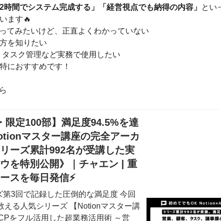
2時間でシステム完成する」「経営視点でも納得の内容」
とい
います🔥
nを使ってみたいけど、正直よくわかっていない
方を知りたい
、タスク管理など実務で使用したい
特におすすめです！
ちら
・限定100部】満足度94.5%を達
otionマスター講座の完全アーカ
リーズ累計992名が受講した実
ウを特別公開》｜チャエン | 重
ュースを毎日発信⚡️
ーズ第3回で記録した圧倒的な満足度 今回
数える人気シリーズ 【Notionマスター講
MCPをフル活用した超業務活用術 ～営