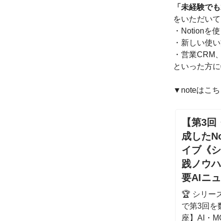
「未経験でも
をいただいて
・Notio
・新しい使い
・営業CRM
といった方に
▼noteはこ
【第3回
成したN
イブ《シ
践ノウハ
要AIニ
🏆 シリ
で第3回を
座】AI・