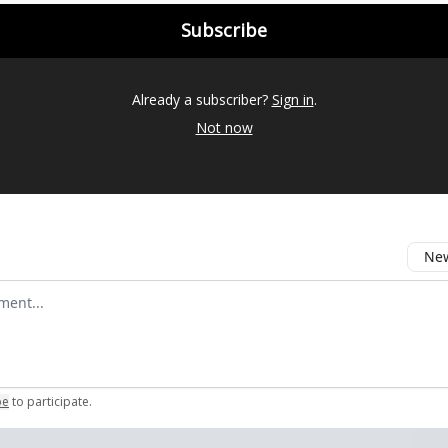
Already a subscriber?
Sign in
.
Not now
New
omment
be
to participate
.