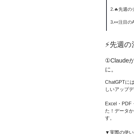
2.🔥先週
3.👀注目の
⚡️先週
①Clau
に。
ChatGP
しいアップデ
Excel・P
た！データか
す。
▼実際の使い