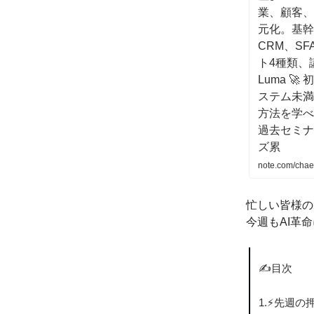
業、顧客、
元化。基幹
CRM、SF
ト4種類、講
Luma 
ステム未満
方法を学べる講
過去セミナ
ズ累
note.com/cha
忙しい皆様の
今週もAI革
✍️目次
1.⚡️先週