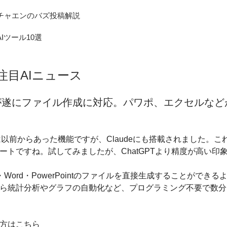
のチャエンのバズ投稿解説
AIツール10選
の注目AIニュース
deが遂にファイル作成に対応。パワポ、エクセルな
Tには以前からあった機能ですが、Claudeにも搭載されました。
ートですね。試してみましたが、ChatGPTより精度が高い印
DF・Word・PowerPointのファイルを直接生成することができ
ら統計分析やグラフの自動化など、プログラミング不要で数分
方はこちら