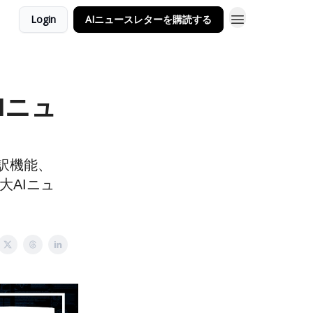
Login
AIニュースレターを購読する
Iニュ
時通訳機能、
重大AIニュ