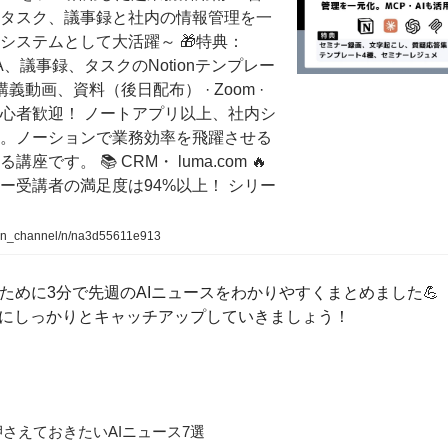
タスク、議事録と社内の情報管理を一
システムとして大活躍～ 🎁特典：
A、議事録、タスクのNotionテンプレー
義動画、資料（後日配布） · Zoom ·
 初心者歓迎！ ノートアプリ以上、社内シ
。ノーションで業務効率を飛躍させる
座です。 📚 CRM・ luma.com 🔥
ー受講者の満足度は94%以上！ シリー
en_channel/n/na3d55611e913
ために3分で先週のAIニュースをわかりやすくまとめました💪
命にしっかりとキャッチアップしていきましょう！
の押さえておきたいAIニュース7選