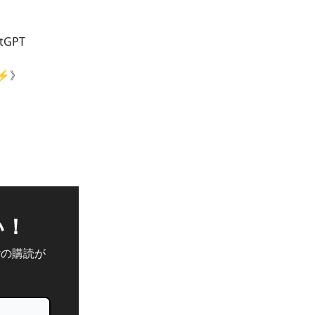
GPT
⚡️》
い！
erの購読が