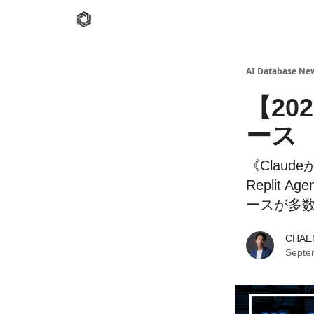
AI Database
Twitter
有料ニュースレターはこち
AI Database New
【20
ース
《Claud
Replit
ースが多数!
CHAE
Septe