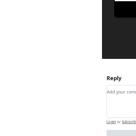
Reply
Add your c
Login
or
Subscri