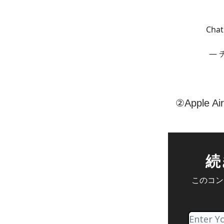
Ch
— 
②Apple 
続
このコンテ