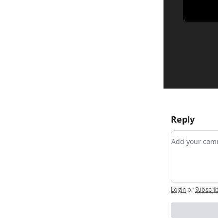
Reply
Add your c
Login
or
Subscri