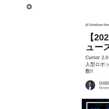
AI Database
Twitter
有料ニュースレターはこち
AI Database New
【20
ュー
Cursor 
人型ロボ
数!!️
CHAE
Novem