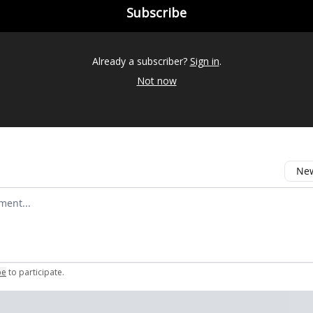
Already a subscriber?
Sign in
.
Not now
New
omment
be
to participate
.