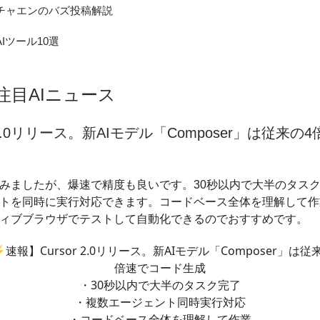
のチャエンのバズ投稿解説
AIツール10選
の注目AIニュース
r 2.0リリース。新AIモデル「Composer」は従来の
みましたが、爆速で精度も良いです。30秒以内で大半のタス
トを同時に実行対応できます。コードベース全体を理解して作
ィブブラウザでテストして自動化できるのでおすすめです。
️速報】Cursor 2.0リリース。新AIモデル「Composer」は従
倍速でコード生成
・30秒以内で大半のタスク完了
・複数エージェント同時実行対応
・コードベース全体を理解して作業