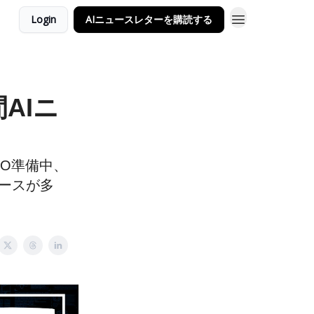
Login
AIニュースレターを購読する
間AIニ
゙IPO準備中、
ースが多