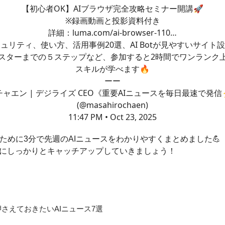
【初心者OK】AIブラウザ完全攻略セミナー開講🚀
※録画動画と投影資料付き
詳細：
luma.com/ai-browser-110…
ュリティ、使い方、活用事例20選、AI Botが見やすいサイト
マスターまでの５ステップなど、参加すると2時間でワンランク上
スキルが学べます🔥
ーー
チャエン | デジライズ CEO《重要AIニュースを毎日最速で発信
(@masahirochaen)
11:47 PM • Oct 23, 2025
ために3分で先週のAIニュースをわかりやすくまとめました💪
命にしっかりとキャッチアップしていきましょう！
の押さえておきたいAIニュース7選