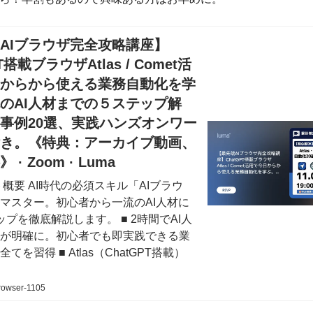
AIブラウザ完全攻略講座】
T搭載ブラウザAtlas / Comet活
からから使える業務自動化を学
のAI人材までの５ステップ解
事例20選、実践ハンズオンワー
き。《特典：アーカイブ動画、
· Zoom · Luma
ト概要 AI時代の必須スキル「AIブラウ
マスター。初心者から一流のAI人材に
ップを徹底解説します。 ■ 2時間でAI人
が明確に。初心者でも即実践できる業
てを習得 ■ Atlas（ChatGPT搭載）
rowser-1105