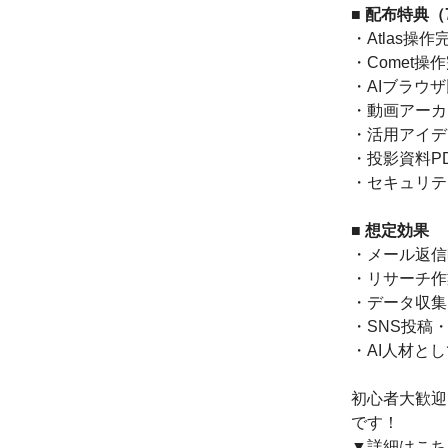
■ 配布特典（
・Atlas操
・Comet操
・AIブラウザ
・動画アーカ
・活用アイデ
・投影資料P
・セキュリテ
■ 想定効果
・メール返信
・リサーチ作
・データ収集
・SNS投稿
・AI人材と
初心者大歓迎
です！
▼詳細はこち