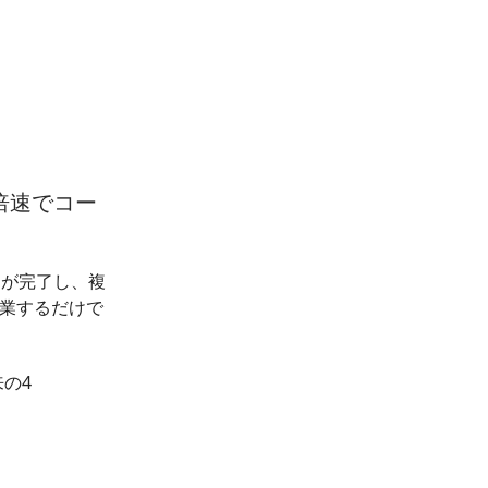
4倍速でコー
クが完了し、複
業するだけで
来の4