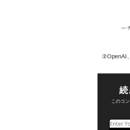
— 
②OpenA
続
このコンテ