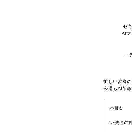
セキ
AI
— 
忙しい皆様の
今週もAI革
✍️目次
1.⚡️先週