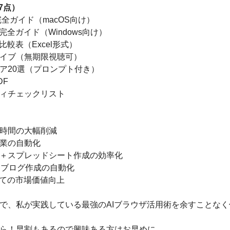
7点）
作完全ガイド（macOS向け）
作完全ガイド（Windows向け）
比較表（Excel形式）
イブ（無期限視聴可）
ア20選（プロンプト付き）
DF
ィチェックリスト
時間の大幅削減
業の自動化
＋スプレッドシート作成の効率化
・ブログ作成の自動化
しての市場価値向上
で、私が実践している最強のAIブラウザ活用術を余すことな
ら！早割もあるので興味ある方はお早めに。