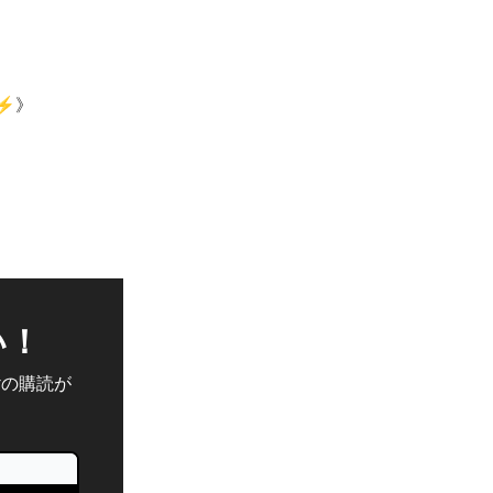
⚡️》
い！
erの購読が