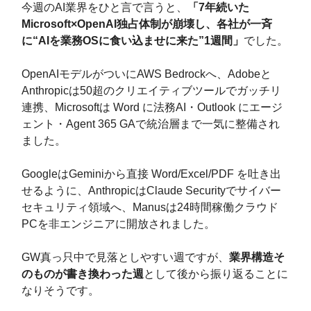
今週のAI業界をひと言で言うと、
「7年続いた
Microsoft×OpenAI独占体制が崩壊し、各社が一斉
に“AIを業務OSに食い込ませに来た”1週間」
でした。
OpenAIモデルがついにAWS Bedrockへ、Adobeと
Anthropicは50超のクリエイティブツールでガッチリ
連携、Microsoftは Word に法務AI・Outlook にエージ
ェント・Agent 365 GAで統治層まで一気に整備され
ました。
GoogleはGeminiから直接 Word/Excel/PDF を吐き出
せるように、AnthropicはClaude Securityでサイバー
セキュリティ領域へ、Manusは24時間稼働クラウド
PCを非エンジニアに開放されました。
GW真っ只中で見落としやすい週ですが、
業界構造そ
のものが書き換わった週
として後から振り返ることに
なりそうです。