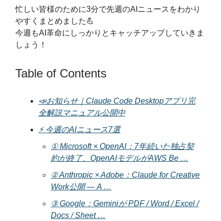
忙しい皆様のために3分で先週のAIニュースをわかり
やすくまとめました💪
今週もAI革命にしっかりとキャッチアップしていきま
しょう！
Table of Contents
📣お知らせ｜Claude Code Desktopアプリ完
全解説マニュアル公開中
⚡️ 今週のAIニュース7選
① Microsoft × OpenAI：7年続いた独占契
約が終了、OpenAIモデルがAWS Be …
② Anthropic × Adobe：Claude for Creative
Work公開 — A …
③ Google：Geminiが PDF / Word / Excel /
Docs / Sheet …