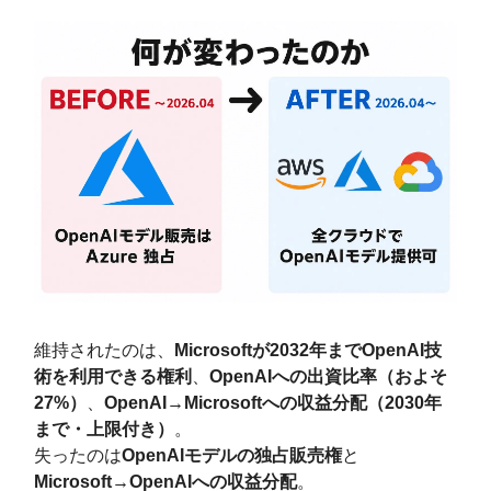
維持されたのは、
Microsoftが2032年までOpenAI技
術を利用できる権利
、
OpenAIへの出資比率（およそ
27%）
、
OpenAI→Microsoftへの収益分配（2030年
まで・上限付き）
。
失ったのは
OpenAIモデルの独占販売権
と
Microsoft→OpenAIへの収益分配
。