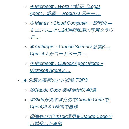
④ Microsoft：Word に純正「Legal
Agent」搭載 — Robin AI 元チー …
⑤ Manus：Cloud Computer 一般開放 —
非エンジニアに24時間稼働の専用クラウ
ド …
⑥ Anthropic：Claude Security 公開β —
Opus 4.7 がコードベース …
⑦ Microsoft：Outlook Agent Mode +
Microsoft Agent 3 …
🔥 先週の茶圓のバズ投稿 TOP3
①Claude Code 業務活用法 40選
②Slidoが高すぎたのでClaude Codeで
OpenQAを1時間で自作
③海外バズTikTok運用をClaude Codeで
自動化した事例