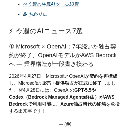
👀今週の注目AIツール10選
📝 おわりに
⚡️ 今週のAIニュース7選
① Microsoft × OpenAI：7年続いた独占契
約が終了、OpenAIモデルがAWS Bedrock
へ — 業界構造が一段書き換わる
2026年4月27日、MicrosoftとOpenAIが
契約を再構成
し、Microsoftの
販売・提供独占が正式に終了
しまし
た。翌4月28日には、OpenAIの
GPT-5.5や
Codex（Bedrock Managed Agents経由）がAWS
Bedrockで利用可能
に。
Azure独占時代の終焉
を象徴
する出来事です！
— (@)