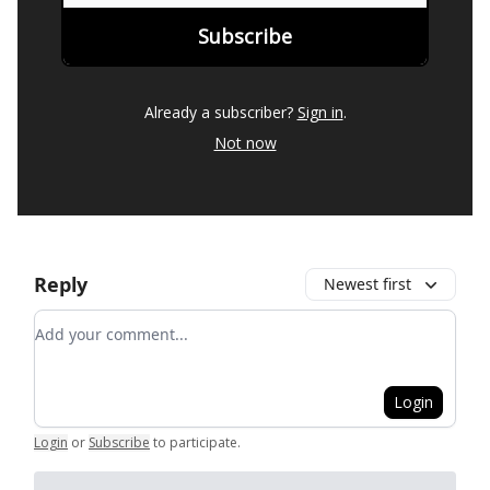
Already a subscriber?
Sign in
.
Not now
Reply
Newest first
Add your comment
Login
Login
or
Subscribe
to participate
.