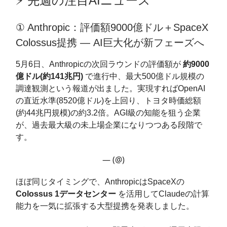
⚡️ 先週の注目AIニュース
① Anthropic：評価額9000億ドル＋SpaceX
Colossus提携 — AI巨大化が新フェーズへ
5月6日、Anthropicの次回ラウンドの評価額が
約9000
億ドル(約141兆円)
で進行中、最大500億ドル規模の
調達観測という報道が出ました。実現すればOpenAI
の直近水準(8520億ドル)を上回り、トヨタ時価総額
(約44兆円規模)の約3.2倍。AGI級の知能を狙う企業
が、過去最大級の未上場企業になりつつある段階で
す。
— (@)
ほぼ同じタイミングで、AnthropicはSpaceXの
Colossus 1データセンター
を活用してClaudeの計算
能力を一気に拡張する大型提携を発表しました。