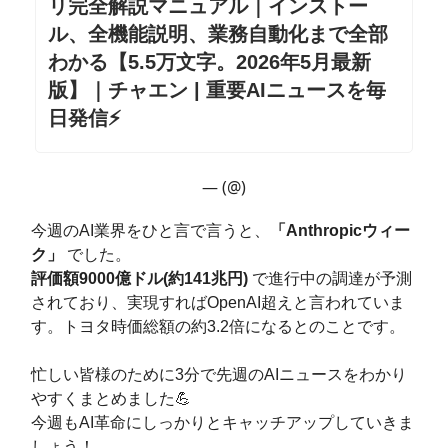
リ完全解説マニュアル｜インストー
ル、全機能説明、業務自動化まで全部
わかる【5.5万文字。2026年5月最新
版】｜チャエン | 重要AIニュースを毎
日発信⚡️
— (@)
今週のAI業界をひと言で言うと、
「Anthropicウィー
ク」
でした。
評価額9000億ドル(約141兆円)
で進行中の調達が予測
されており、実現すればOpenAI超えと言われていま
す。トヨタ時価総額の約3.2倍になるとのことです。
忙しい皆様のために3分で先週のAIニュースをわかり
やすくまとめました💪
今週もAI革命にしっかりとキャッチアップしていきま
しょう！