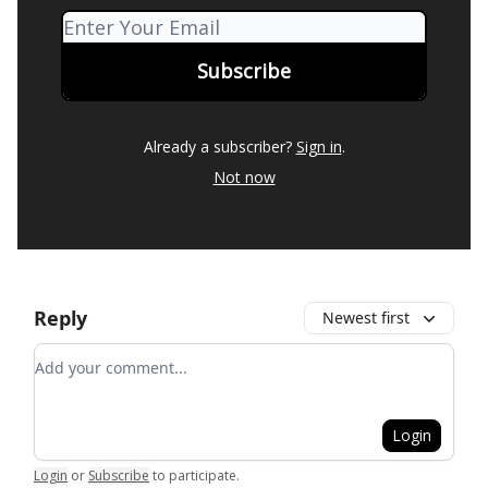
Already a subscriber?
Sign in
.
Not now
Reply
Newest first
Add your comment
Login
Login
or
Subscribe
to participate
.