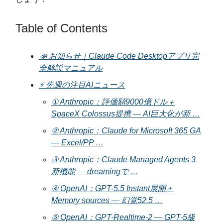
Table of Contents
📣 お知らせ｜Claude Code Desktopアプリ完
全解説マニュアル
⚡️ 先週の注目AIニュース
① Anthropic：評価額9000億ドル＋
SpaceX Colossus提携 — AI巨大化が新 …
② Anthropic：Claude for Microsoft 365 GA
— Excel/PP …
③ Anthropic：Claude Managed Agents 3
新機能 — dreamingで …
④ OpenAI：GPT-5.5 Instant展開＋
Memory sources — 幻覚52.5 …
⑤ OpenAI：GPT-Realtime-2 — GPT-5級