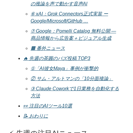
の推論を声で動かす音声AI
⑥ xAI：Grok Connectors正式実装 ー
Google/Microsoft/GitHub …
⑦ Google：Pomelli Catalog 無料公開 —
商品情報から広告案＋ビジュアル生成
🟧 番外ニュース
🔥 先週の茶圓のバズ投稿 TOP3
①「AI彼女Maya」事例が衝撃的
② サム・アルトマンの「10分面接論」
③ Claude Coworkで1日業務を自動化する
方法
👀 注目のAIツール10選
📝 おわりに