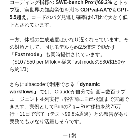
コーディング指標の
SWE-bench Proで69.2%
とトッ
プ級、実世界の知識労働を測る
GDPval-AAでもGPT-
5.5超え
。コードのバグ見逃し確率は4.7比で大きく低
下とされています。
一方、体感の生成速度はかなり遅くなっています。そ
の対策として、同じモデルを約2.5倍速で動かす
「Fast mode」
も同時提供されています。
（$10 / $50 per MTok＝従来Fast modeの$30/$150か
ら約1/3）
さらにultracodeで利用できる
「dynamic
workflows」
では、Claudeが自分で計画→数百サブ
エージェント並列実行→報告前に自己検証まで実施で
きます。実例としてBunのZig→Rust移植を約75万
行・11日で完了（テスト99.8%通過）との報告があり
実務でもかなり活躍しそうです。
— (@)