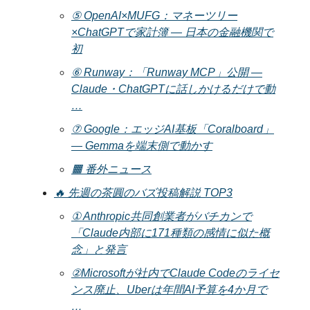
⑤ OpenAI×MUFG：マネーツリー
×ChatGPTで家計簿 — 日本の金融機関で
初
⑥ Runway：「Runway MCP」公開 —
Claude・ChatGPTに話しかけるだけで動
…
⑦ Google：エッジAI基板「Coralboard」
— Gemmaを端末側で動かす
🟧 番外ニュース
🔥 先週の茶圓のバズ投稿解説 TOP3
① Anthropic共同創業者がバチカンで
「Claude内部に171種類の感情に似た概
念」と発言
②Microsoftが社内でClaude Codeのライセ
ンス廃止、Uberは年間AI予算を4か月で
…