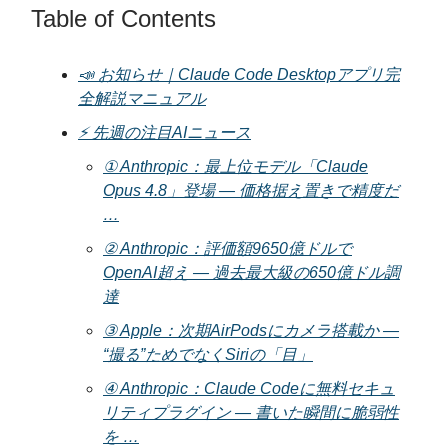
Table of Contents
📣 お知らせ｜Claude Code Desktopアプリ完
全解説マニュアル
⚡️ 先週の注目AIニュース
① Anthropic：最上位モデル「Claude
Opus 4.8」登場 — 価格据え置きで精度だ
…
② Anthropic：評価額9650億ドルで
OpenAI超え — 過去最大級の650億ドル調
達
③ Apple：次期AirPodsにカメラ搭載か —
“撮る”ためでなくSiriの「目」
④ Anthropic：Claude Codeに無料セキュ
リティプラグイン — 書いた瞬間に脆弱性
を …