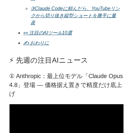
③Claude Codeに頼んだら、YouTubeリン
クから切り抜き縦型ショートを勝手に量
産
👀 注目のAIツール10選
✍️ おわりに
⚡️ 先週の注目AIニュース
① Anthropic：最上位モデル「Claude Opus
4.8」登場 — 価格据え置きで精度だけ底上
げ