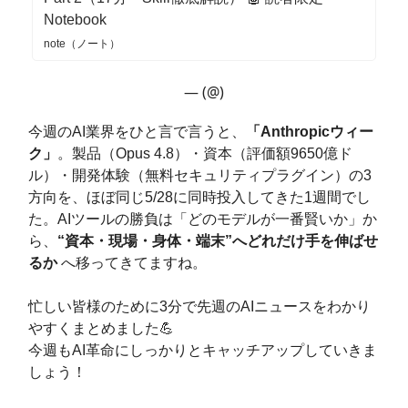
Notebook
note（ノート）
— (@)
今週のAI業界をひと言で言うと、
「Anthropicウィー
ク」
。製品（Opus 4.8）・資本（評価額9650億ド
ル）・開発体験（無料セキュリティプラグイン）の3
方向を、ほぼ同じ5/28に同時投入してきた1週間でし
た。AIツールの勝負は「どのモデルが一番賢いか」か
ら、
“資本・現場・身体・端末”へどれだけ手を伸ばせ
るか
へ移ってきてますね。
忙しい皆様のために3分で先週のAIニュースをわかり
やすくまとめました💪
今週もAI革命にしっかりとキャッチアップしていきま
しょう！