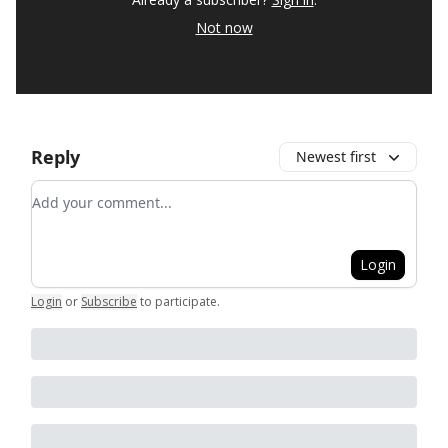
Not now
Reply
Newest first
Add your comment
Login
Login
or
Subscribe
to participate
.