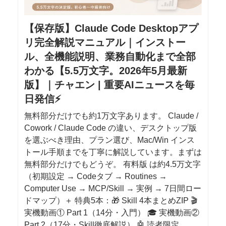
【保存版】Claude Code Desktopアプ
リ完全解説マニュアル｜インストー
ル、全機能説明、業務自動化まで全部
わかる【5.5万文字。2026年5月最新
版】｜チャエン | 重要AIニュースを毎
日発信⚡️
無料部分だけでも約1万文字あります。 Claude /
Cowork / Claude Code の違い、デスクトップ版
を選ぶべき理由、プラン選び、Mac/Win インス
トール手順までを丁寧に解説しています。まずは
無料部分だけでもどうぞ。 有料版 は約4.5万文字
（初期設定 → Codeタブ → Routines →
Computer Use → MCP/Skill → 実例 → 7日間ロー
ドマップ）＋ 特典5本：🎁 Skill 4本まとめZIP 🎬
実機動画① Part 1（14分・入門） 🎓 実機動画②
Part 2（17分・Skill徹底解説） 🤖 読者限定