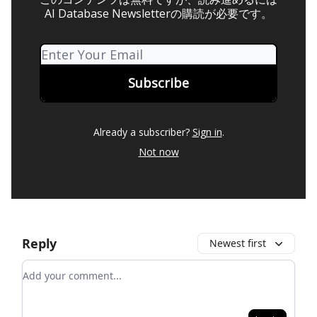
AI Database Newsletterの購読が必要です。
Already a subscriber?
Sign in
.
Not now
Reply
Newest first
Add your comment