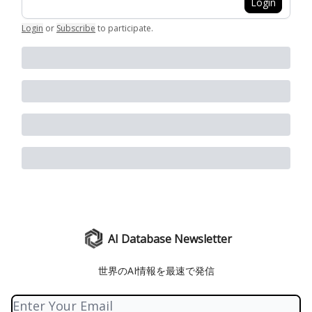
Login
Login
or
Subscribe
to participate
.
AI Database Newsletter
世界のAI情報を最速で発信