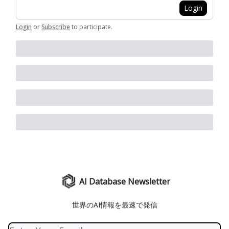
Login
Login
or
Subscribe
to participate
.
AI Database Newsletter
世界のAI情報を最速で発信