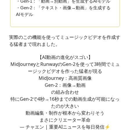
・Gen-1：「動画→別動画」を生成するAIモデル
・Gen-2：「テキスト・画像→動画」を生成する
AIモデル
実際のこの機能を使ってミュージックビデオを作成す
る猛者まで現れました。
【AI動画の進化がスゴい】
MidJourneyとRunwayのGen-2を使って3時間でミュ
ージックビデオを作った猛者が現る
MidJourney：高画質画像
Gen-2：画像→動画
の組み合わせ
特にGen-2で4秒→16秒までの動画生成が可能になっ
たのが大きい
動画編集・制作が根本から変わりそう
まさにクリエーター革命
— チャエン | 重要AIニュースを毎日発信⚡️