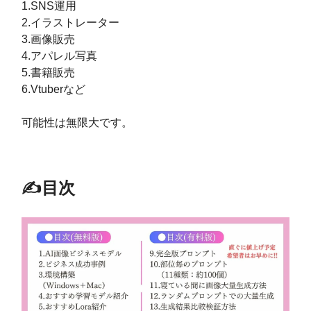
1.SNS運用
2.イラストレーター
3.画像販売
4.アパレル写真
5.書籍販売
6.Vtuberなど
可能性は無限大です。
✍️目次