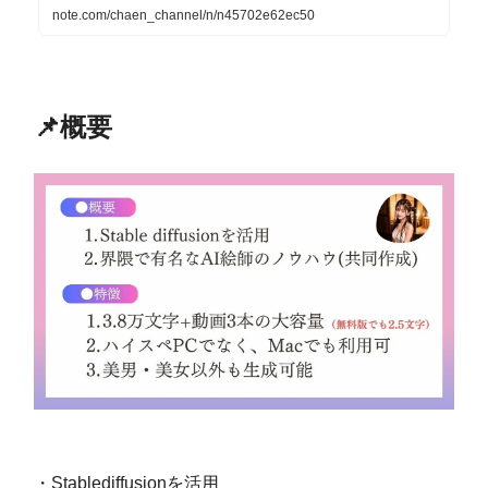
note.com/chaen_channel/n/n45702e62ec50
📌概要
・Stablediffusionを活用