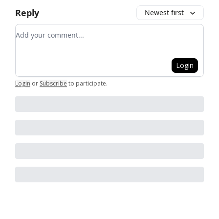
Reply
Newest first
Add your comment
Login
Login
or
Subscribe
to participate
.