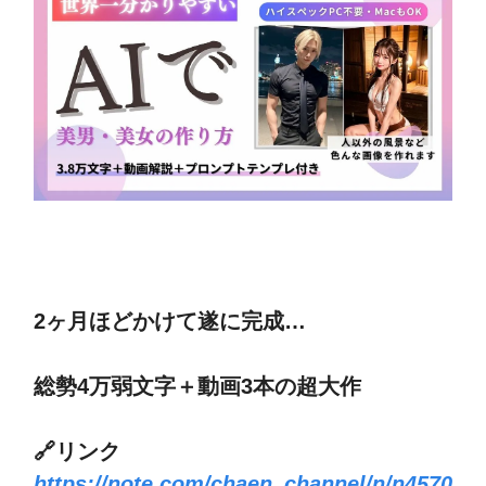
2ヶ月ほどかけて遂に完成…
総勢4万弱文字＋動画3本の超大作
🔗リンク
https://note.com/chaen_channel/n/n4570