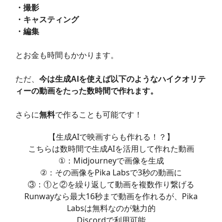
・撮影
・キャスティング
・編集
とお金も時間もかかります。
ただ、
今は生成AIを使えば以下のようなハイクオリテ
ィーの動画をたった数時間で作れます。
さらに
無料
で作ることも可能です！
【生成AIで映画すらも作れる！？】
こちらは数時間で生成AIを活用して作れた動画
①：Midjourneyで画像を生成
②：その画像をPika Labsで3秒の動画に
③：①と②を繰り返して動画を複数作り繋げる
Runwayなら最大16秒まで動画を作れるが、Pika
Labsは無料なのが魅力的
Discordで利用可能