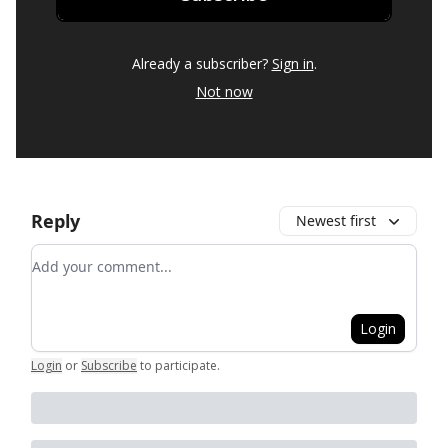
Already a subscriber?
Sign in
.
Not now
Reply
Newest first
Add your comment
Login
Login
or
Subscribe
to participate
.