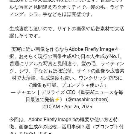
ルな写真と見間違えるクオリティで、髪の毛、ライテ
ィング、シワ、手などもほぼ完璧です。
生成速度も速いので、サイトの画像や広告素材で大活
躍しそうです。
実写に近い画像を作るならAdobe Firefly Image 4一
択。おそらく現行の画像生成AIで日本人生成がNo.1。
普通にリアルな写真と見間違う。髪の毛、ライティン
グ、シワ、手などもほぼ完璧。サイトの画像や広告素
材で大活躍。生成速度も速い。ワンクリックでPSに
て編集も可能。プロンプト＋使い方↓
— チャエン | デジライズ CEO《重要AIニュースを毎
日最速で発信⚡️》 (@masahirochaen)
2:10 AM • Apr 26, 2025
今回は、Adobe Firefly Image 4の概要や使い方と特
徴、画像生成AIの比較、活用事例７選（プロンプト付
き）を紹介します🔥