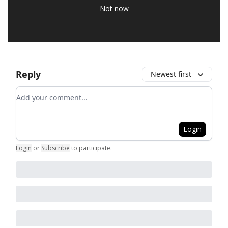
Not now
Reply
Newest first
Add your comment
Login
Login
or
Subscribe
to participate
.