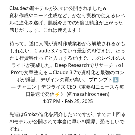
Claudeの新モデルが久々に公開されました🔥
資料作成やコード生成など、かなり実務で使えるレベ
ルに進化を遂げ、肌感今までの5倍は精度が上がった
感じがします。これは使えます！
待って。遂に人間が資料作成業務から解放されるかも
しれない。Claude 3.7っていう最新のAI使えば、たっ
た１行資料作ってと入力するだけで、このレベルのス
ライドが完成した。Deep Researchでリサーチ→o1
Proで文章整える→Claude 3.7で資料化と最強のコン
ボが爆誕。デザインの質が高い。プロンプト⬇️
— チャエン | デジライズ CEO《重要AIニュースを毎
日最速で発信⚡️》 (@masahirochaen)
4:07 PM • Feb 25, 2025
先週はGrokの進化を紹介したのですが、すでに上回る
AIモデルが公開されて本当に早いAI業界、恐ろしいで
すね…