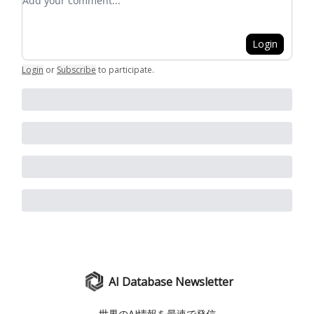
Login
Login
or
Subscribe
to participate
.
AI Database Newsletter
世界のAI情報を最速で発信