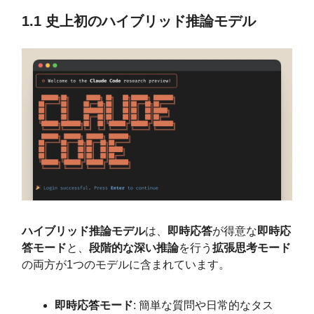
1.1 史上初のハイブリッド推論モデル
ハイブリッド推論モデル
は、
即時応答
が得意な
即時応
答モード
と、
段階的な深い推論
を行う
拡張思考モード
の両方が1つのモデルに含まれています。
即時応答モード
: 簡単な質問や日常的なタス