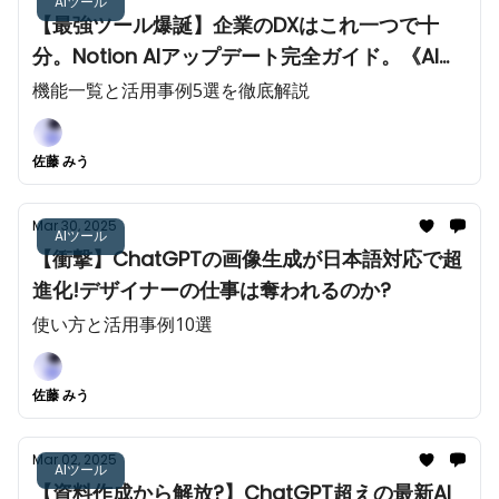
AIツール
【最強ツール爆誕】企業のDXはこれ一つで十
分。Notion AIアップデート完全ガイド。《AI機
能一覧と活用事例5選を徹底解説》
機能一覧と活用事例5選を徹底解説
佐藤 みう
Mar 30, 2025
AIツール
【衝撃】ChatGPTの画像生成が日本語対応で超
進化!デザイナーの仕事は奪われるのか?
使い方と活用事例10選
佐藤 みう
Mar 02, 2025
AIツール
【資料作成から解放?】ChatGPT超えの最新AI