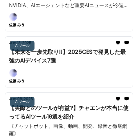
NVIDIA、AIエージェントなど重要AIニュースが今週も
多数!!️》
佐藤 みう
Jan 13, 2025
AIツール
【未来を一歩先取り!!】2025CESで発見した最
強のAIデバイス7選
佐藤 みう
Jan 08, 2025
AIツール
【実際どのツールが有益?】チャエンが本当に使
ってるAIツール19選を紹介
《チャットボット、画像、動画、開発、録音と徹底網
羅》