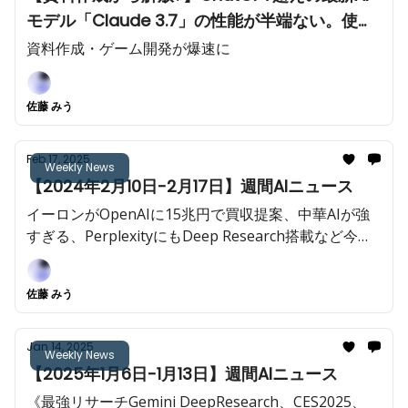
モデル「Claude 3.7」の性能が半端ない。使い
方と活用事例5選を徹底解説
資料作成・ゲーム開発が爆速に
佐藤 みう
Feb 17, 2025
Weekly News
【2024年2月10日-2月17日】週間AIニュース
イーロンがOpenAIに15兆円で買収提案、中華AIが強
すぎる、PerplexityにもDeep Research搭載など今週
も重大AIニュースが多数!!️
佐藤 みう
Jan 14, 2025
Weekly News
【2025年1月6日-1月13日】週間AIニュース
《最強リサーチGemini DeepResearch、CES2025、