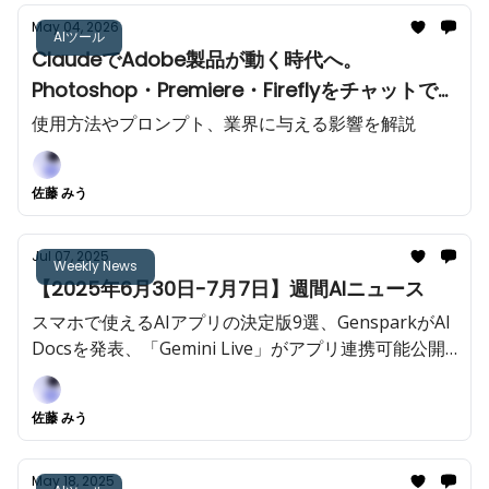
May 04, 2026
AIツール
ClaudeでAdobe製品が動く時代へ。
Photoshop・Premiere・Fireflyをチャットで操
作できる衝撃
使用方法やプロンプト、業界に与える影響を解説
佐藤 みう
Jul 07, 2025
Weekly News
【2025年6月30日-7月7日】週間AIニュース
スマホで使えるAIアプリの決定版9選、GensparkがAI
Docsを発表、「Gemini Live」がアプリ連携可能公開
など今週も重大AIニュースが多数!!️
佐藤 みう
May 18, 2025