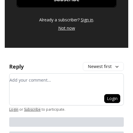
Already a subscriber?
Sign in
.
Not now
Reply
Newest first
Add your comment
Login
Login
or
Subscribe
to participate
.