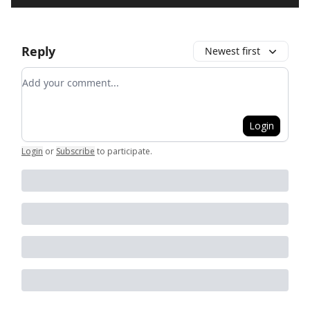
Reply
Newest first
Add your comment
Login
Login
or
Subscribe
to participate
.