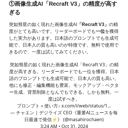
①画像生成AI「Recraft V3」の精度が高す
ぎる
突如彗星の如く現れた画像生成AI
「Recraft V3」
の精
度がとても高いです。リーダーボードでも
一位
を獲得
した実力があります。日本語のプロンプトでも生成可
能で、日本人の質も高いのが特徴です。無料で使用で
きるので、一度は試してみてください。
突如彗星の如く現れた画像生成AI「Recraft V3」の精
度が高すぎる。リーダーボードでも一位を獲得。日本
語のプロンプトでも生成可能で、日本人の質も高い。
他にも修正・編集機能も豊富。モックアップ・ベクタ
ー生成、背景削除となんでもできる。しかも無料。一
度は試すべき。
プロンプト＋使い方↓
x.com/i/web/status/1…
— チャエン | デジライズ CEO《重要AIニュースを毎
日最速で発信⚡️》 (@masahirochaen)
3:24 AM • Oct 31, 2024