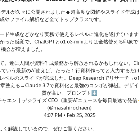
の新モデルが久々に公開されました🔥超高度な図解やスライド作成
成やファイル解析など全てトップクラスです。
ード生成などかなり実務で使えるレベルに進化を遂げています
った感覚で、ChatGPTとo1 o3-miniよりは全然使える印象
使う機会が増えました。
て。遂に人間が資料作成業務から解放されるかもしれない。Cla
7っていう最新のAI使えば、たった１行資料作ってと入力するだ
レベルのスライドが完成した。Deep Researchでリサーチ→o1 
章整える→Claude 3.7で資料化と最強のコンボが爆誕。デザ
質が高い。プロンプト⬇️
チャエン | デジライズ CEO《重要AIニュースを毎日最速で発信
(@masahirochaen)
4:07 PM • Feb 25, 2025
eで詳しく解説しているので、ぜひご覧ください。