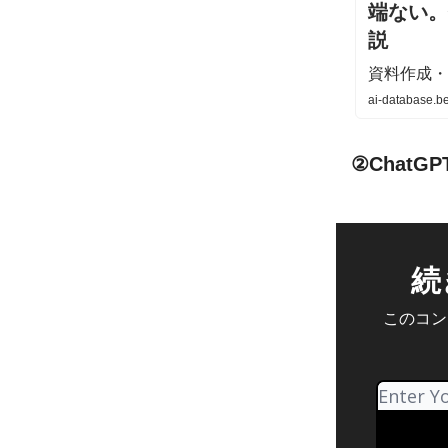
端ない。
説
資料作成・
ai-database.be
②ChatG
続
このコンテ