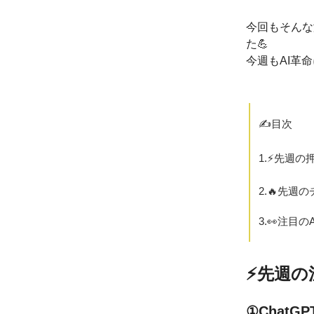
今回もそんな
た💪
今週もAI革
✍️目次
1.⚡️先週
2.🔥先週
3.👀注目の
⚡️先週
①ChatG