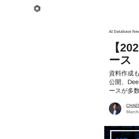
AI Database
Twitter
有料ニュースレターはこち
AI Database New
【20
ース
資料作成も頼
公開、Dee
ースが多数!
CHAE
March