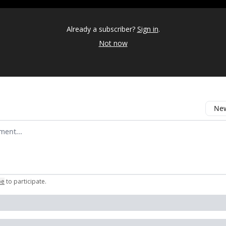
Already a subscriber?
Sign in
.
Not now
New
omment
be
to participate
.