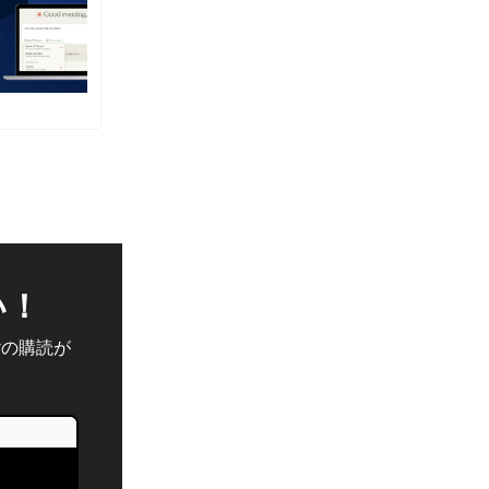
い！
erの購読が