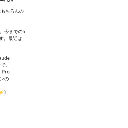
はもちろんの
。今までの5
です。最近は
ude
けで、
Pro
インの
⚡️》