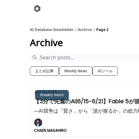
AI Database
Twitter
有料ニュースレターはこち
AI Database Newsletter
Archive
Page 2
Archive
まとめ記事
Weekly News
AIツール
Jun 22, 2026
Weekly News
【3分で先週のAI|6/15-6/21】Fable 
―AI競争は「賢さ」から「誰が握るか」の総
CHAEN MASAHIRO