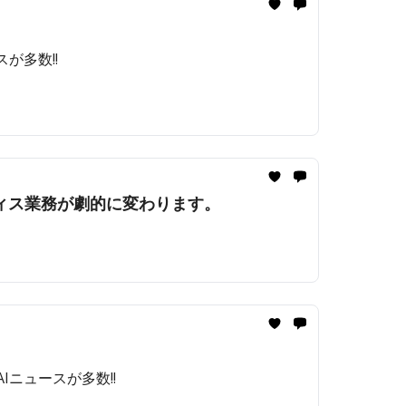
゙多数!!️
ックオフィス業務が劇的に変わります。
AIニュースが多数!!️