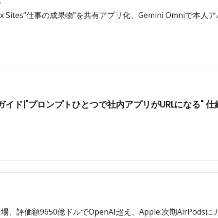
ス
Codex Sites“仕事の成果物”を共有アプリ化、Gemini Omni
完全ガイド|"プロンプトひとつで社内アプリがURL
4.8」登場、評価額9650億ドルでOpenAI超え、Apple:次期AirP