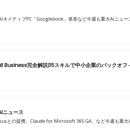
表、AIネイティブPC「Googlebook」発表など今週も重大AIニュースか
 Small Business完全解説|15スキルで中小企業のバ
AIニュース
ssusとの提携、Claude for Microsoft 365 GA、など今週も重大