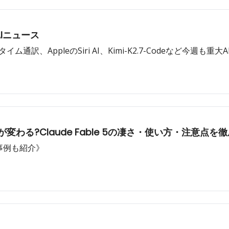
AIニュース
イム通訳、AppleのSiri AI、Kimi-K2.7-Codeなど今週も重大A
何が変わる?Claude Fable 5の凄さ・使い方・注意点を
用事例も紹介》