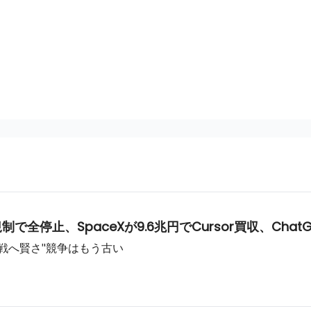
ら
5が規制で全停止、SpaceXが9.6兆円でCursor買収、Ch
力戦へ賢さ"競争はもう古い