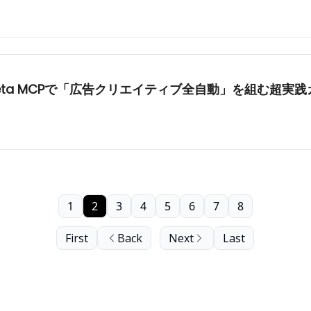
MCP × Meta MCPで「広告クリエイティブ全自動」を組む超実
1
2
3
4
5
6
7
8
First
Back
Next
Last