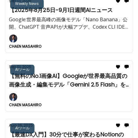
Sep 01, 2025
Weekly News
【2025年8月25日-9月1日週間AIニュース
Google:世界最高峰の画像モデル「Nano Banana」公
開、ChatGPT 音声APIが大幅アプデ、Codex CLI IDE
対応など今週も重大AIニュースが多数!!️
CHAEN MASAHIRO
Sep 01, 2025
AIツール
【無料のNo.1画像AI】Googleが世界最高品質の
画像生成・編集モデル「Gemini 2.5 Flash」を
公開。使い方、性能、活用事例、プロンプトの
コツを徹底解説。
CHAEN MASAHIRO
Aug 26, 2025
AIツール
【最速DX入門】30分で仕事が変わるNotionの