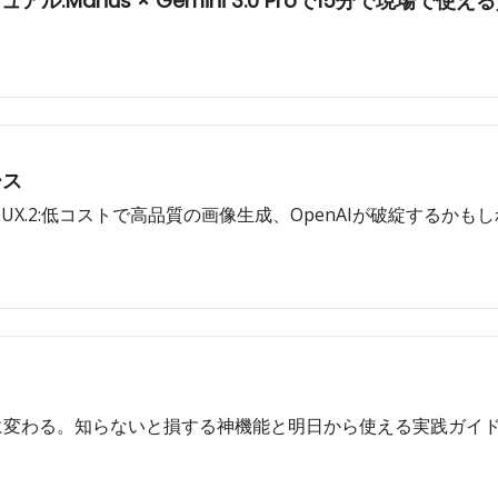
Manus × Gemini 3.0 Proで15分で現場で
ース
LUX.2:低コストで高品質の画像生成、OpenAIが破綻するかもし
劇的に変わる。知らないと損する神機能と明日から使える実践ガイト