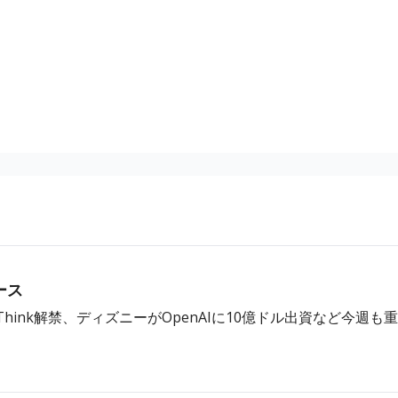
ら
ース
eep Think解禁、ディズニーがOpenAIに10億ドル出資など今週も