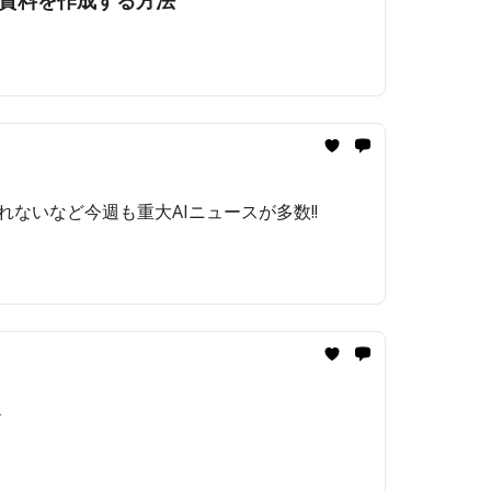
使える資料を作成する方法
れないなど今週も重大AIニュースが多数!!️
゙