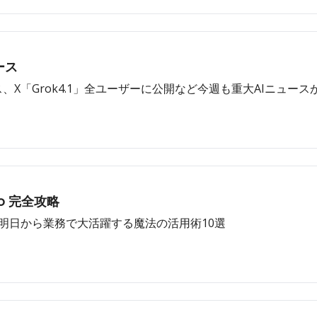
ース
をリリース、X「Grok4.1」全ユーザーに公開など今週も重大AIニュースが
Pro 完全攻略
も明日から業務で大活躍する魔法の活用術10選