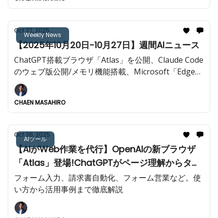
Oct 27, 2025
Weekly News
【2025年10月20日-10月27日】週間AIニュース
ChatGPT搭載ブラウザ「Atlas」を公開、Claude Code
のウェブ版公開/メモリ機能搭載、Microsoft「Edge」
画面操作可能な「Actions in Edge」登場など今週も重
大AIニュースが多数!!️
CHAEN MASAHIRO
Oct 26, 2025
AIツール
【AIがWeb作業を代行】OpenAIの新ブラウザ
「Atlas」登場!ChatGPTがページ理解からタス
ク自動化まで実現
フォーム入力、請求書自動化、フォーム営業など。使
い方から活用事例まで徹底解説