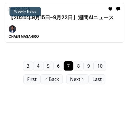
Sep 22, 2025
Weekly News
【2025年9月15日-9月22日】週間AIニュース
CHAEN MASAHIRO
3
4
5
6
7
8
9
10
First
Back
Next
Last