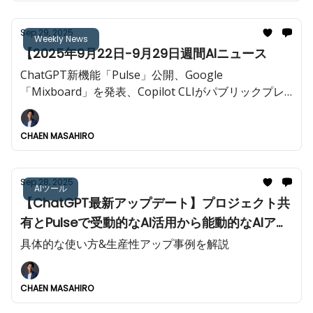
Sep 29, 2025
Weekly News
【2025年9月22日-9月29日週間AIニュース
ChatGPT新機能「Pulse」公開、Google
「Mixboard」を発表、Copilot CLIがパブリックプレ
ビュー開始など今週も重大AIニュースが多数!!️
CHAEN MASAHIRO
Sep 28, 2025
AIツール
【ChatGPT最新アップデート】プロジェクト共
有とPulseで受動的なAI活用から能動的なAIアシ
スタントへ。
具体的な使い方&生産性アップ事例を解説
CHAEN MASAHIRO