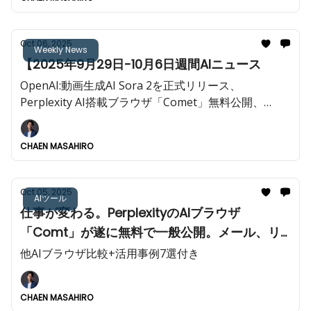
Oct 06, 2025
Weekly News
【2025年9月29日-10月6日週間AIニュース
OpenAI:動画生成AI Sora 2を正式リリース、
Perplexity AI搭載ブラウザ「Comet」無料公開、
Microsoft Copilot資料生成機能など今週も重大AIニュ
ースが多数!!️
CHAEN MASAHIRO
Oct 05, 2025
AIツール
仕事が変わる。PerplexityのAIブラウザ
「Comt」が遂に無料で一般公開。メール、リ
サーチ、フォーム入力、資料作成など常にAIが
他AIブラウザ比較+活用事例7選付き
伴奏して業務を自動化。
CHAEN MASAHIRO