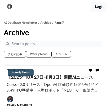
Login
AI Database
Twitter
有料ニュースレターはこちら
AI Database Newsletter
Archive
Page 7
Archive
まとめ記事
Weekly News
AIツール
Nov 03, 2025
Weekly News
【2025年10月27日-11月3日】週間AIニュース
Cursor 2.0リリース、OpenAI 評価額約150兆円(1兆ド
ル)でIPO準備中、人型ロボット「NEO」が一般販売開
始など今週も重大AIニュースが多数!!️
CHAEN MASAHIRO