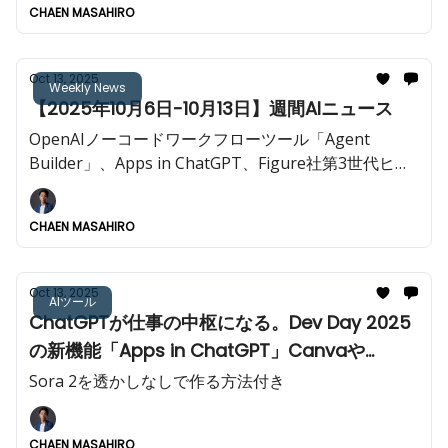
CHAEN MASAHIRO
Oct 13, 2025
Weekly News
【2025年10月6日-10月13日】週間AIニュース
OpenAIノーコードワークフローツール「Agent
Builder」、Apps in ChatGPT、Figure社第3世代ヒュ
ーマノイドロボットを発表など今週も重大AIニュース
が多数!!️
CHAEN MASAHIRO
Oct 13, 2025
AIツール
ChatGPTが仕事の中枢になる。Dev Day 2025
の新機能「Apps in ChatGPT」Canvaや
Figmaなどツールが1つに集約。
Sora 2を透かしなしで作る方法付き
CHAEN MASAHIRO